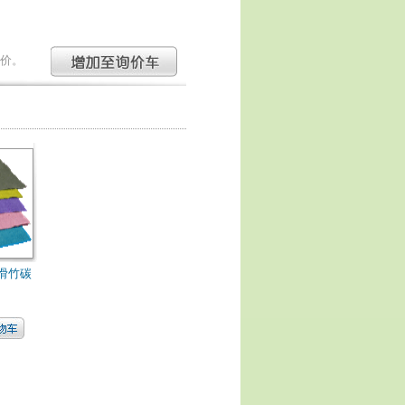
价。
滑竹碳