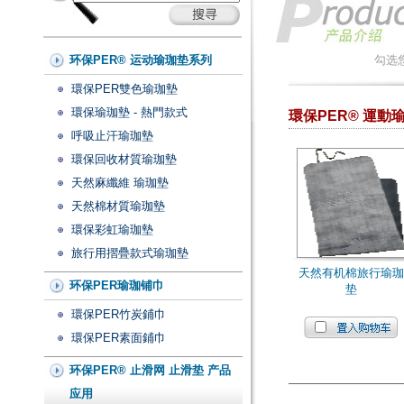
环保PER® 运动瑜珈垫系列
勾选
環保PER雙色瑜珈墊
環保瑜珈墊 - 熱門款式
環保PER® 運動
呼吸止汗瑜珈墊
環保回收材質瑜珈墊
天然麻纖維 瑜珈墊
天然棉材質瑜珈墊
環保彩虹瑜珈墊
旅行用摺疊款式瑜珈墊
天然有机棉旅行瑜
环保PER瑜珈铺巾
垫
環保PER竹炭鋪巾
環保PER素面鋪巾
环保PER® 止滑网 止滑垫 产品
应用