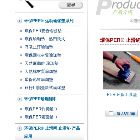
环保PER® 运动瑜珈垫系列
勾选
環保PER雙色瑜珈墊
環保瑜珈墊 - 熱門款式
環保PER® 止滑
呼吸止汗瑜珈墊
環保回收材質瑜珈墊
天然麻纖維 瑜珈墊
天然棉材質瑜珈墊
環保彩虹瑜珈墊
旅行用摺疊款式瑜珈墊
PER 环保工具垫
环保PER瑜珈铺巾
環保PER竹炭鋪巾
環保PER素面鋪巾
环保PER® 止滑网 止滑垫 产品
应用