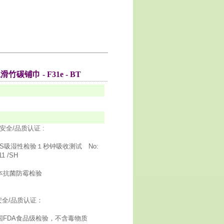
碳铺巾 - F31e - BT
全/品质认证 :
GS吸湿性检验１秒钟吸收测试 No:
11 /SH
本抗菌防霉检验
安全/品质认证：
国FDA食品级检验，不含毒物质