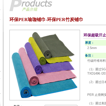
环保PER瑜珈铺巾- 环保PER竹炭铺巾
环保超吸汗止滑竹
厚度：
2.5mm
备注：
竹碳纤维布料安
（1）通过S
TXD1496 /20
（2）通过日
PER 止滑网
（1）通过美