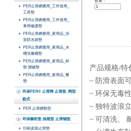
数量：
PER止滑網應用_工作使用_
工具墊
PER止滑網應用_工作使用_
車用修護墊
PER止滑網應用_家用品_浴
室防水踏墊
PER止滑網應用_家用品_水
槽洗滌襯墊
PER止滑網應用_家用品_杯
产品规格/特
墊.開罐墊
PER止滑網應用_家用品_餐
~ 防滑表面
墊
环保PER® 止滑网 止滑垫_网型
~ 环保无毒
款式
~ 独特波浪
PER 止滑網類型
~ 可清洗、
环保橱柜垫 抽屉垫 止滑铺垫
印刷皮面止滑墊