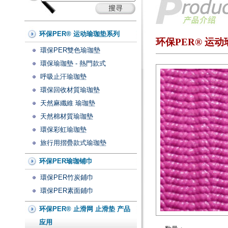
环保PER® 运动瑜珈垫系列
环保PER® 运动
環保PER雙色瑜珈墊
環保瑜珈墊 - 熱門款式
呼吸止汗瑜珈墊
環保回收材質瑜珈墊
天然麻纖維 瑜珈墊
天然棉材質瑜珈墊
環保彩虹瑜珈墊
旅行用摺疊款式瑜珈墊
环保PER瑜珈铺巾
環保PER竹炭鋪巾
環保PER素面鋪巾
环保PER® 止滑网 止滑垫 产品
应用