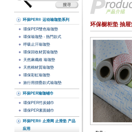
环保PER® 运动瑜珈垫系列
环保橱柜垫 抽屉
環保PER雙色瑜珈墊
環保瑜珈墊 - 熱門款式
呼吸止汗瑜珈墊
環保回收材質瑜珈墊
天然麻纖維 瑜珈墊
天然棉材質瑜珈墊
環保彩虹瑜珈墊
旅行用摺疊款式瑜珈墊
环保PER瑜珈铺巾
環保PER竹炭鋪巾
環保PER素面鋪巾
环保PER® 止滑网 止滑垫 产品
应用