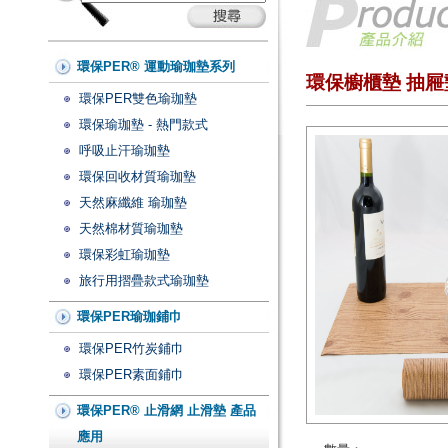
環保PER® 運動瑜珈墊系列
環保櫥櫃墊 抽屜
環保PER雙色瑜珈墊
環保瑜珈墊 - 熱門款式
呼吸止汗瑜珈墊
環保回收材質瑜珈墊
天然麻纖維 瑜珈墊
天然棉材質瑜珈墊
環保彩虹瑜珈墊
旅行用摺疊款式瑜珈墊
環保PER瑜珈鋪巾
環保PER竹炭鋪巾
環保PER素面鋪巾
環保PER® 止滑網 止滑墊 產品
應用