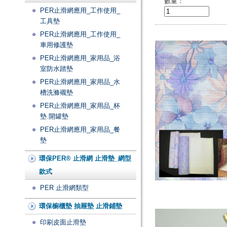
數量：
PER止滑網應用_工作使用_
工具墊
PER止滑網應用_工作使用_
車用修護墊
PER止滑網應用_家用品_浴
室防水踏墊
PER止滑網應用_家用品_水
槽洗滌襯墊
PER止滑網應用_家用品_杯
墊.開罐墊
PER止滑網應用_家用品_餐
墊
環保PER® 止滑網 止滑墊_網型
款式
PER 止滑網類型
環保櫥櫃墊 抽屜墊 止滑鋪墊
印刷皮面止滑墊